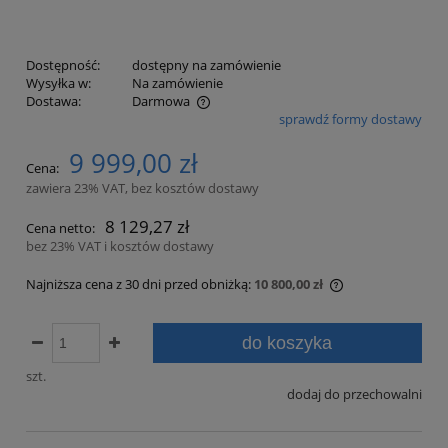
Dostępność:
dostępny na zamówienie
Wysyłka w:
Na zamówienie
Dostawa:
Darmowa
sprawdź formy dostawy
Cena nie zawiera ewentualnych kosztów płatności
9 999,00 zł
Cena:
zawiera 23% VAT, bez kosztów dostawy
8 129,27 zł
Cena netto:
bez 23% VAT i kosztów dostawy
Najniższa cena z 30 dni przed obniżką:
10 800,00 zł
Jeżeli produkt j
30 dni, wyświetl
do koszyka
momentu, kiedy 
sprzedaży.
szt.
dodaj do przechowalni