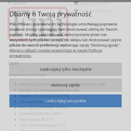
Producent:
zapytaj o produkt
poleć znajomemu
Dbamy o Twoją prywatność
Pliki cookies i pokrewne im technologie umożliwiają poprawne
działanie strony i pomagają nam dostosować ofertę do Twoich
potrzeb. Możesz zaakceptować wykorzystanie przez nas
wszystkich tych plików i przejść do sklepu lub dostosować użycie
plików do swoich preferencji, wybierając opcję "Dostosuj zgody".
Kod produktu:
BRNY801FNM884
Więcej o plikach cookies przeczytasz w naszej Polityce
prywatności.
Opis
zaakceptuj tylko niezbędne
Parametry techniczne:
Wydajność teoretyczna / na zasilaniu (lt/min): 840
dostosuj zgody
Wydajność efektywna (lt/min): 695
Pojemność zbiornika (lt): 270
zaakceptuj wszystkie
Ciśnienie max. (bar): 10
Moc silnika (kW/HP): 5.5/7.5
Zasilanie (Volt/Ph): 400/3
Typ pompy: BK 119
Ilość cylindrów/stopni: 2/2