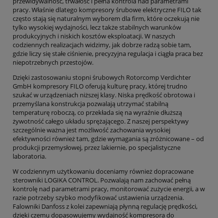
przewidywalność, trwałość i pełna kontrola nad parametrami
pracy. Właśnie dlatego kompresory śrubowe elektryczne FILO tak
często stają się naturalnym wyborem dla firm, które oczekują nie
tylko wysokiej wydajności, lecz także stabilnych warunków
produkcyjnych i niskich kosztów eksploatacji. W naszych
codziennych realizacjach widzimy, jak dobrze radzą sobie tam,
gdzie liczy się stałe ciśnienie, precyzyjna regulacja i ciągła praca bez
niepotrzebnych przestojów.
Dzięki zastosowaniu stopni śrubowych Rotorcomp Verdichter
GmbH kompresory FILO oferują kulturę pracy, której trudno
szukać w urządzeniach niższej klasy. Niska prędkość obrotowa i
przemyślana konstrukcja pozwalają utrzymać stabilną
temperaturę roboczą, co przekłada się na wyraźnie dłuższą
żywotność całego układu sprężającego. Z naszej perspektywy
szczególnie ważna jest możliwość zachowania wysokiej
efektywności również tam, gdzie wymagania są zróżnicowane – od
produkcji przemysłowej, przez lakiernie, po specjalistyczne
laboratoria.
W codziennym użytkowaniu doceniamy również dopracowane
sterowniki LOGIKA CONTROL. Pozwalają nam zachować pełną
kontrolę nad parametrami pracy, monitorować zużycie energii, a w
razie potrzeby szybko modyfikować ustawienia urządzenia.
Falowniki Danfoss z kolei zapewniają płynną regulację prędkości,
dzięki czemu dopasowujemy wydajność kompresora do