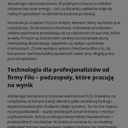
aktualnego zapotrzebowania. W praktyce oznacza to stabilne
ciśnienie bez strat energii – coś, co dla wielu zakładów staje się
realnym sposobem na obniżenie kosztów produkcji.
Konstrukcja urządzeń FILO to kolejny element, który wyróżnia je w
naszej pracy. Grubościenna obudowa, malowanie proszkowe i
solidne wykonanie przekładają się na odporność na warunki, które
w wielu firmach są standardem: podwyższoną temperaturę,
intensywną eksploatację, zapylenie czy wpływ czynników
chemicznych. Z kolei wydajny system chłodzenia dba o to, by
kompresor zachował pełną sprawność nawet przy długiej pracy
pod obciążeniem.
Technologia dla profesjonalistów od
firmy Filo – podzespoły, które pracują
na wynik
Wybierając kompresory śrubowe elektryczne FILO, stawiamy na
urządzenia, w których każdy element pełni określoną funkcję i
wspiera bezawaryjne działanie całego systemu. Tu nie ma miejsca
na przypadkowość – każdy podzespół został dobrany z myślą o
użytkownikach, którzy oczekują maksymalnej niezawodności i
powtarzalnych rezultatów. W praktyce oznacza to, że możemy
realizować procesy wymagające ciągłego dostępu do sprężonego