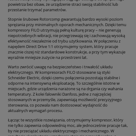
powietrza bez obaw, że urządzenie straci swoją stabilność lub
przestanie trzymać parametrów.
Stopnie śrubowe Rotorcomp gwarantują bardzo wysoki poziom
sprężania przy minimalnych oporach mechanicznych. Dzięki temu
kompresory FILO utrzymują pełną kulturę pracy – nie generują
niepotrzebnych wibracji, nie przegrzewają się i zachowują wysoką
efektywność niezależnie od trybu użytkowania. W połączeniu z
napędem Direct Drive 1:1 otrzymujemy system, który pracuje
znacznie ciszej niż standardowe konstrukcje, a przy tym wykazuje
wyraźnie mniejsze zużycie na przestrzeni lat.
Warto zwrócić uwagę na bezpieczeństwo i trwałość układu
elektrycznego. W kompresorach FILO stosowane są styki
Schneider Electric, dzięki czemu połączenia pozostają stabilne i
odporne na intensywną eksploatację. To szczególnie istotne w
miejscach, gdzie urządzenia narażone są na drgania czy wahania
temperatury. Z kolei falowniki Danfoss, jedne z najczęściej
stosowanych w przemyśle, zapewniają możliwość precyzyjnego
sterowania, co pozwala nam dostosować wydajność do
aktualnych wymagań procesu.
Łącząc te wszystkie rozwiązania, otrzymujemy kompresor, który
nie tylko zapewnia odpowiednią moc, ale jednocześnie pracuje tak,
by nie przeciążać układu elektrycznego i mechanicznego. W