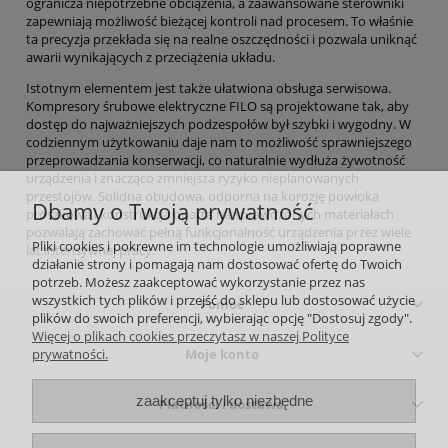
ogranicza niepotrzebne obciążenia, a zaawansowane sterowniki
zapewniają możliwość bieżącej kontroli nad procesem. To właśnie
ta precyzja przekłada się na realne oszczędności i pozwala uniknąć
awarii wynikających z przeciążenia układu.
Istotnym elementem jest także ułatwiona obsługa serwisowa.
Kompresory śrubowe elektryczne FILO są projektowane tak, aby
dostęp do najważniejszych podzespołów był szybki i wygodny. W
codziennym użytkowaniu daje nam to możliwość sprawniejszego
przeprowadzania konserwacji, co naturalnie wydłuża żywotność
urządzenia i znacząco zmniejsza ryzyko nieplanowanych
przestojów. Solidna obudowa, odporna na korozję powłoka
Dbamy o Twoją prywatność
proszkowa i konstrukcja oparta na sprawdzonych materiałach
pozwalają zachować pełną funkcjonalność urządzenia przez wiele
Pliki cookies i pokrewne im technologie umożliwiają poprawne
lat intensywnej pracy.
działanie strony i pomagają nam dostosować ofertę do Twoich
potrzeb. Możesz zaakceptować wykorzystanie przez nas
wszystkich tych plików i przejść do sklepu lub dostosować użycie
Pomoc
plików do swoich preferencji, wybierając opcję "Dostosuj zgody".
Więcej o plikach cookies przeczytasz w naszej Polityce
Moje konto
prywatności.
zaakceptuj tylko niezbędne
Płatności i dostawa