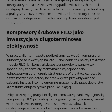
rezultacie eksploatacja urządzenia staje się przewidywalna, a
koszty utrzymania niższe niż w przypadku wielu innych modeli
dostępnych na rynku. To właśnie ta harmonia między technologią
a praktycznym użytkowaniem sprawia, że kompresory FILO tak
dobrze odnajdują się w firmach, dla których niezawodność jest
priorytetem.
Kompresory śrubowe FILO jako
inwestycja w długoterminową
efektywność
W pracy z klientami często podkreślamy, że wybór kompresora
śrubowego to inwestycja na lata – i dokładnie tak należy traktować
modele FILO. Ich konstrukcja została zaprojektowana w taki
sposób, aby zapewniały maksymalną wydajność przy
jednoczesnym ograniczeniu strat energii. W praktyce oznacza to
niższe koszty eksploatacyjne oraz większą przewidywalność
działania instalacji, co ma ogromne znaczenie dla przedsiębiorstw,
które funkcjonują w rytmie produkcji ciągłej.
Dzięki oszczędnej pracy i inteligentnemu zarządzaniu wydajnością
kompresory FILO pozwalają nam ograniczyć zużycie energii nawet
w okresach zwiększonego zapotrzebowania. Falownik
dostosowujący prędkość obrotową eliminuje skoki ciśnienia i