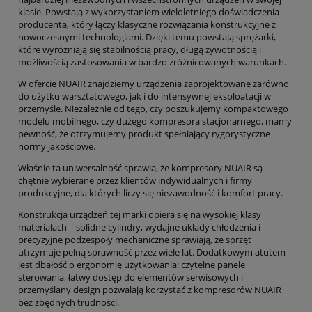
klasie. Powstają z wykorzystaniem wieloletniego doświadczenia
producenta, który łączy klasyczne rozwiązania konstrukcyjne z
nowoczesnymi technologiami. Dzięki temu powstają sprężarki,
które wyróżniają się stabilnością pracy, długą żywotnością i
możliwością zastosowania w bardzo zróżnicowanych warunkach.
W ofercie NUAIR znajdziemy urządzenia zaprojektowane zarówno
do użytku warsztatowego, jak i do intensywnej eksploatacji w
przemyśle. Niezależnie od tego, czy poszukujemy kompaktowego
modelu mobilnego, czy dużego kompresora stacjonarnego, mamy
pewność, że otrzymujemy produkt spełniający rygorystyczne
normy jakościowe.
Właśnie ta uniwersalność sprawia, że kompresory NUAIR są
chętnie wybierane przez klientów indywidualnych i firmy
produkcyjne, dla których liczy się niezawodność i komfort pracy.
Konstrukcja urządzeń tej marki opiera się na wysokiej klasy
materiałach – solidne cylindry, wydajne układy chłodzenia i
precyzyjne podzespoły mechaniczne sprawiają, że sprzęt
utrzymuje pełną sprawność przez wiele lat. Dodatkowym atutem
jest dbałość o ergonomię użytkowania: czytelne panele
sterowania, łatwy dostęp do elementów serwisowych i
przemyślany design pozwalają korzystać z kompresorów NUAIR
bez zbędnych trudności.