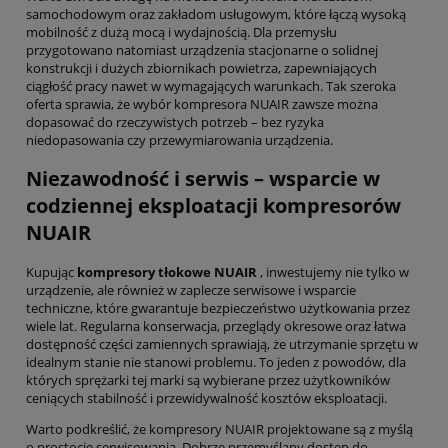
samochodowym oraz zakładom usługowym, które łączą wysoką
mobilność z dużą mocą i wydajnością. Dla przemysłu
przygotowano natomiast urządzenia stacjonarne o solidnej
konstrukcji i dużych zbiornikach powietrza, zapewniających
ciągłość pracy nawet w wymagających warunkach. Tak szeroka
oferta sprawia, że wybór kompresora NUAIR zawsze można
dopasować do rzeczywistych potrzeb – bez ryzyka
niedopasowania czy przewymiarowania urządzenia.
Niezawodność i serwis – wsparcie w
codziennej eksploatacji kompresorów
NUAIR
Kupując
kompresory tłokowe NUAIR
, inwestujemy nie tylko w
urządzenie, ale również w zaplecze serwisowe i wsparcie
techniczne, które gwarantuje bezpieczeństwo użytkowania przez
wiele lat. Regularna konserwacja, przeglądy okresowe oraz łatwa
dostępność części zamiennych sprawiają, że utrzymanie sprzętu w
idealnym stanie nie stanowi problemu. To jeden z powodów, dla
których sprężarki tej marki są wybierane przez użytkowników
ceniących stabilność i przewidywalność kosztów eksploatacji.
Warto podkreślić, że kompresory NUAIR projektowane są z myślą
o prostocie serwisowania. Dobrze przemyślany dostęp do