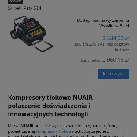
nowość
Siltek Pro 20l
Dostępność:
na wyczerpaniu
Wysyłka w:
5 dni
2 534,00 zł
zawiera 23% VAT, bez kosztów
dostawy
2 060,16 zł
Cena netto:
do koszyka
Kompresory tłokowe NUAIR –
połączenie doświadczenia i
innowacyjnych technologii
Marka
NUAIR
od lat cieszy się uznaniem na rynku sprężonego
powietrza, a jej
kompresory tłokowe
uchodzą za jedne z
najbardziej niezawodnych i wszechstronnych urządzeń w swojej