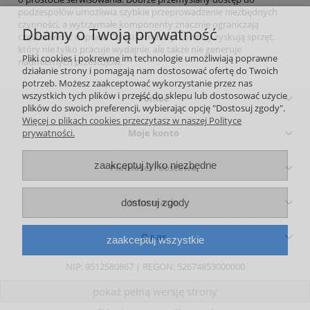
podzespołów umożliwia szybkie przeprowadzenie niezbędnych
czynności, a wytrzymałe komponenty znacznie ograniczają
Dbamy o Twoją prywatność
częstotliwość napraw. Dzięki temu użytkownicy zyskują sprzęt,
który nie tylko pracuje wydajnie, ale także nie generuje
Pliki cookies i pokrewne im technologie umożliwiają poprawne
nadmiernych przestojów.
działanie strony i pomagają nam dostosować ofertę do Twoich
potrzeb. Możesz zaakceptować wykorzystanie przez nas
wszystkich tych plików i przejść do sklepu lub dostosować użycie
Pomoc
plików do swoich preferencji, wybierając opcję "Dostosuj zgody".
Więcej o plikach cookies przeczytasz w naszej Polityce
prywatności.
Moje konto
zaakceptuj tylko niezbędne
Płatności i dostawa
Informacje
dostosuj zgody
O nas
zaakceptuj wszystkie
NIP: 9512580867 | REGON: 52674853000000
pokaż pełną wersję strony