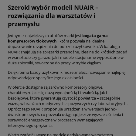
Szeroki wybór modeli NUAIR –
rozwiązania dla warsztatów i
przemysłu
Jednym z największych atutów marki jest
bogata gama
kompresorów tłokowych
, która pozwala na idealne
dopasowanie urządzenia do potrzeb użytkownika. W katalogu
NUAIR znajdują się sprężarki przenośne, idealne do krótkich zadań
w warsztacie czy garażu, jak i modele stacjonarne wyposażone w
duże zbiorniki, stworzone do pracy w trybie ciągłym.
Dzięki temu każdy użytkownik może znaleźć rozwiązanie najlepiej
odpowiadające specyfice jego działalności.
W ofercie dostępne są zarówno kompresory olejowe,
charakteryzujące się dużą wydajnością i trwałością, jak i
bezolejowe, które gwarantują czystość powietrza – szczególnie
ważną w branżach medycznych, spożywczych czy laboratoryjnych.
Oprócz tego NUAIR proponuje urządzenia w wersjach jedno- i
dwustopniowych, co pozwala osiągnąć jeszcze wyższe ciśnienia i
sprawność energetyczną w procesach wymagających
intensywnego sprężania.
Warto zwrócić uwagę na modele dedykowane warsztatom