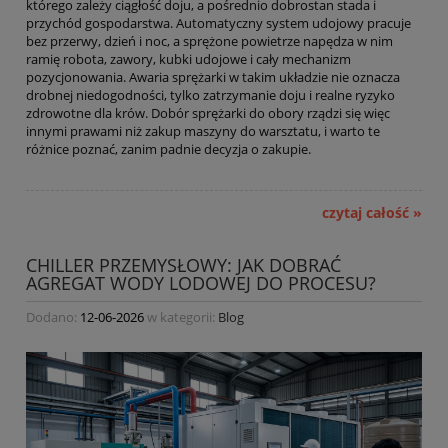
którego zależy ciągłość doju, a pośrednio dobrostan stada i
przychód gospodarstwa. Automatyczny system udojowy pracuje
bez przerwy, dzień i noc, a sprężone powietrze napędza w nim
ramię robota, zawory, kubki udojowe i cały mechanizm
pozycjonowania. Awaria sprężarki w takim układzie nie oznacza
drobnej niedogodności, tylko zatrzymanie doju i realne ryzyko
zdrowotne dla krów. Dobór sprężarki do obory rządzi się więc
innymi prawami niż zakup maszyny do warsztatu, i warto te
różnice poznać, zanim padnie decyzja o zakupie.
czytaj całość »
CHILLER PRZEMYSŁOWY: JAK DOBRAĆ
AGREGAT WODY LODOWEJ DO PROCESU?
Dodano:
12-06-2026
w kategorii:
Blog