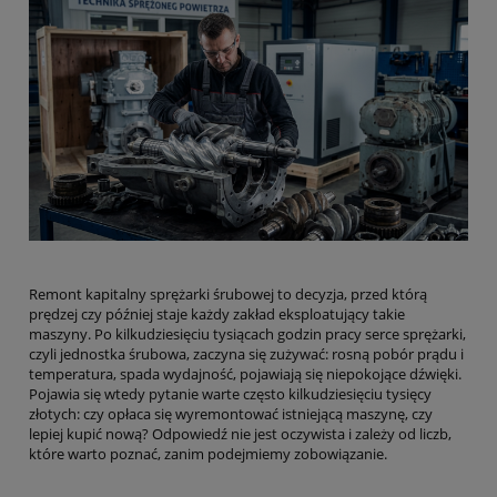
Remont kapitalny sprężarki śrubowej to decyzja, przed którą
prędzej czy później staje każdy zakład eksploatujący takie
maszyny. Po kilkudziesięciu tysiącach godzin pracy serce sprężarki,
czyli jednostka śrubowa, zaczyna się zużywać: rosną pobór prądu i
temperatura, spada wydajność, pojawiają się niepokojące dźwięki.
Pojawia się wtedy pytanie warte często kilkudziesięciu tysięcy
złotych: czy opłaca się wyremontować istniejącą maszynę, czy
lepiej kupić nową? Odpowiedź nie jest oczywista i zależy od liczb,
które warto poznać, zanim podejmiemy zobowiązanie.