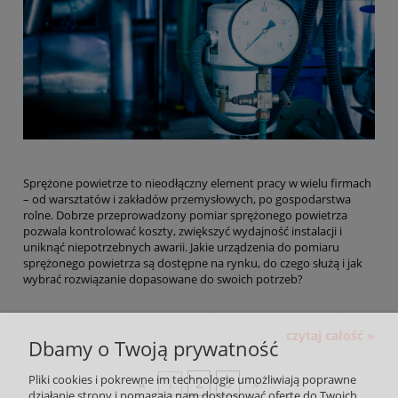
Sprężone powietrze to nieodłączny element pracy w wielu firmach
– od warsztatów i zakładów przemysłowych, po gospodarstwa
rolne. Dobrze przeprowadzony pomiar sprężonego powietrza
pozwala kontrolować koszty, zwiększyć wydajność instalacji i
uniknąć niepotrzebnych awarii. Jakie urządzenia do pomiaru
sprężonego powietrza są dostępne na rynku, do czego służą i jak
wybrać rozwiązanie dopasowane do swoich potrzeb?
czytaj całość »
Dbamy o Twoją prywatność
Pliki cookies i pokrewne im technologie umożliwiają poprawne
«
1
2
3
»
działanie strony i pomagają nam dostosować ofertę do Twoich