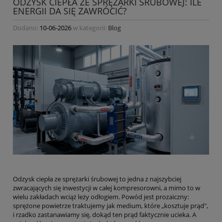
ODZYSK CIEPŁA ZE SPRĘŻARKI ŚRUBOWEJ: ILE
ENERGII DA SIĘ ZAWRÓCIĆ?
Dodano:
10-06-2026
w kategorii:
Blog
Odzysk ciepła ze sprężarki śrubowej to jedna z najszybciej
zwracających się inwestycji w całej kompresorowni, a mimo to w
wielu zakładach wciąż leży odłogiem. Powód jest prozaiczny:
sprężone powietrze traktujemy jak medium, które „kosztuje prąd",
i rzadko zastanawiamy się, dokąd ten prąd faktycznie ucieka. A