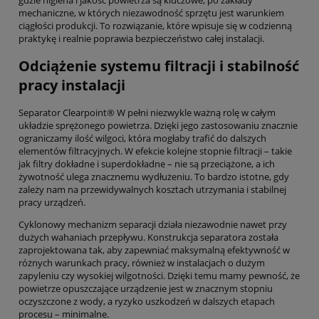
mechaniczne, w których niezawodność sprzętu jest warunkiem
ciągłości produkcji. To rozwiązanie, które wpisuje się w codzienną
praktykę i realnie poprawia bezpieczeństwo całej instalacji.
Odciążenie systemu filtracji i stabilność
pracy instalacji
Separator Clearpoint® W pełni niezwykle ważną rolę w całym
układzie sprężonego powietrza. Dzięki jego zastosowaniu znacznie
ograniczamy ilość wilgoci, która mogłaby trafić do dalszych
elementów filtracyjnych. W efekcie kolejne stopnie filtracji – takie
jak filtry dokładne i superdokładne – nie są przeciążone, a ich
żywotność ulega znacznemu wydłużeniu. To bardzo istotne, gdy
zależy nam na przewidywalnych kosztach utrzymania i stabilnej
pracy urządzeń.
Cyklonowy mechanizm separacji działa niezawodnie nawet przy
dużych wahaniach przepływu. Konstrukcja separatora została
zaprojektowana tak, aby zapewniać maksymalną efektywność w
różnych warunkach pracy, również w instalacjach o dużym
zapyleniu czy wysokiej wilgotności. Dzięki temu mamy pewność, że
powietrze opuszczające urządzenie jest w znacznym stopniu
oczyszczone z wody, a ryzyko uszkodzeń w dalszych etapach
procesu – minimalne.