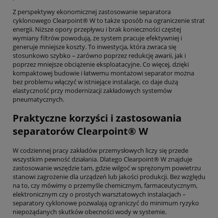
Z perspektywy ekonomicznej zastosowanie separatora
cyklonowego Clearpoint® W to także sposób na ograniczenie strat
energii. Niższe opory przepływu i brak konieczności częstej
wymiany filtrów powodują, że system pracuje efektywniej i
generuje mniejsze koszty. To inwestycja, która zwraca się
stosunkowo szybko – zarówno poprzez redukcję awarii, jak i
poprzez mniejsze obciążenie eksploatacyjne. Co więcej, dzięki
kompaktowej budowie i łatwemu montażowi separator można
bez problemu włączyć w istniejące instalacje, co daje dużą
elastyczność przy modernizacji zakładowych systemów
pneumatycznych.
Praktyczne korzyści i zastosowania
separatorów Clearpoint® W
W codziennej pracy zakładów przemysłowych liczy się przede
wszystkim pewność działania. Dlatego Clearpoint® W znajduje
zastosowanie wszędzie tam, gdzie wilgoć w sprężonym powietrzu
stanowi zagrożenie dla urządzeń lub jakości produkcji. Bez względu
na to, czy mówimy o przemyśle chemicznym, farmaceutycznym,
elektronicznym czy o prostych warsztatowych instalacjach –
separatory cyklonowe pozwalają ograniczyć do minimum ryzyko
niepożądanych skutków obecności wody w systemie.