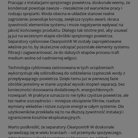
Pracując z instalacjami sprężonego powietrza, doskonale wiemy, że
kondensat powstaje zawsze – niezależnie od warunków pracy i
rodzaju sprężarki. Woda obecna w układzie stanowi realne
zagrożenie: powoduje korozję, zwiększa ryzyko awarii, skraca
żywotność elementów systemu i może negatywnie wpływać na
jakość końcowego produktu. Dlatego tak istotne jest, aby usuwać
ją już na wczesnym etapie obróbki sprężonego powietrza.
Separatory cyklonowe Clearpoint® W zostały zaprojektowane
właśnie po to, by skutecznie odciążać pozostałe elementy systemu
filtracji i zagwarantować, że do dalszych etapów procesu trafi
medium wolne od nadmiernej wilgoci.
Technologia cyklonowa zastosowana w tych urządzeniach
wykorzystuje siłę odśrodkową do oddzielania cząsteczek wody z
przepływającego powietrza. Dzięki temu już w pierwszej fazie
obróbki jesteśmy w stanie uzyskać wysoki stopień separacji, bez
konieczności stosowania dodatkowych, energochłonnych
rozwiązań. W praktyce oznacza to nie tylko czystsze powietrze, ale
też realne oszczędności – mniejsze obciążenie filtrów, rzadsze
wymiany wkładów i niższe zużycie energii w całym systemie. Dla
użytkowników przekłada się to na dłuższą żywotność instalacji i
ograniczenie kosztów eksploatacyjnych.
Warto podkreślić, że separatory Clearpoint® W doskonale
sprawdzają się w wielu branżach – od przemysłu spożywczego,
gdzie higiena i jakość powietrza są kluczowe, po zakłady