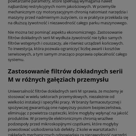
powtarzalne parametry, które spełniają wymagania nawet
najbardziej restrykcyjnych norm jakościowych. W przemyśle
mechanicznym czy motoryzacyjnym chronią natomiast narzędzia i
maszyny przed nadmiernym zużyciem, co w praktyce przekłada się
na dłuższą żywotność i niezawodność całego parku maszynowego.
Nie można też pominąć aspektu ekonomicznego. Zastosowanie
filtrów dokładnych serii M wydłuża żywotność nie tylko samych
filtrów wstępnych i osuszaczy, ale również urządzeń końcowych.
To inwestycja, która pozwala ograniczyć liczbę awarii i kosztów
serwisowych, a tym samym znacząco poprawia opłacalność całego
systemu.
Zastosowanie filtrów dokładnych serii
M w różnych gałęziach przemysłu
Uniwersalność filtrów dokładnych serii M sprawia, że możemy je
stosować w wielu sektorach przemysłowych, niezależnie od
wielkości instalacji i specyfiki pracy. W branży farmaceutycznej i
spożywczej gwarantują one najwyższy poziom bezpieczeństwa,
eliminując z powietrza cząsteczki, które mogłyby wpłynąć na jakość
produktów. W przemyśle elektronicznym chronią wrażliwe
podzespoły przed mikroskopijnymi cząstkami, które mogłyby
powodować uszkodzenia lub defekty. Z kolei w warsztatach i
zakładach mechanicznych odpowiadają za niezawodność narzędzi