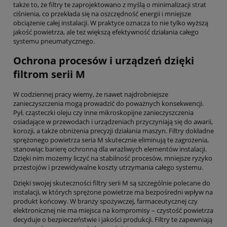
także to, że filtry te zaprojektowano z myślą o minimalizacji strat
ciśnienia, co przekłada się na oszczędność energii i mniejsze
obciążenie całej instalacji. W praktyce oznacza to nie tylko wyższą
jakość powietrza, ale też większą efektywność działania całego
systemu pneumatycznego.
Ochrona procesów i urządzeń dzięki
filtrom serii M
W codziennej pracy wiemy, że nawet najdrobniejsze
zanieczyszczenia mogą prowadzić do poważnych konsekwencji.
Pył, cząsteczki oleju czy inne mikroskopijne zanieczyszczenia
osiadające w przewodach i urządzeniach przyczyniają się do awarii,
korozji, a także obniżenia precyzji działania maszyn. Filtry dokładne
sprężonego powietrza seria M skutecznie eliminują te zagrożenia,
stanowiąc barierę ochronną dla wrażliwych elementów instalacji.
Dzięki nim możemy liczyć na stabilność procesów, mniejsze ryzyko
przestojów i przewidywalne koszty utrzymania całego systemu.
Dzięki swojej skuteczności filtry serii M są szczególnie polecane do
instalacji, w których sprężone powietrze ma bezpośredni wpływ na
produkt końcowy. W branży spożywczej, farmaceutycznej czy
elektronicznej nie ma miejsca na kompromisy – czystość powietrza
decyduje o bezpieczeństwie i jakości produkcji. Filtry te zapewniają