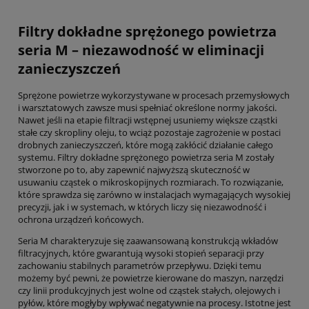
Filtry dokładne sprężonego powietrza
seria M – niezawodność w eliminacji
zanieczyszczeń
Sprężone powietrze wykorzystywane w procesach przemysłowych
i warsztatowych zawsze musi spełniać określone normy jakości.
Nawet jeśli na etapie filtracji wstępnej usuniemy większe cząstki
stałe czy skropliny oleju, to wciąż pozostaje zagrożenie w postaci
drobnych zanieczyszczeń, które mogą zakłócić działanie całego
systemu. Filtry dokładne sprężonego powietrza seria M zostały
stworzone po to, aby zapewnić najwyższą skuteczność w
usuwaniu cząstek o mikroskopijnych rozmiarach. To rozwiązanie,
które sprawdza się zarówno w instalacjach wymagających wysokiej
precyzji, jak i w systemach, w których liczy się niezawodność i
ochrona urządzeń końcowych.
Seria M charakteryzuje się zaawansowaną konstrukcją wkładów
filtracyjnych, które gwarantują wysoki stopień separacji przy
zachowaniu stabilnych parametrów przepływu. Dzięki temu
możemy być pewni, że powietrze kierowane do maszyn, narzędzi
czy linii produkcyjnych jest wolne od cząstek stałych, olejowych i
pyłów, które mogłyby wpływać negatywnie na procesy. Istotne jest