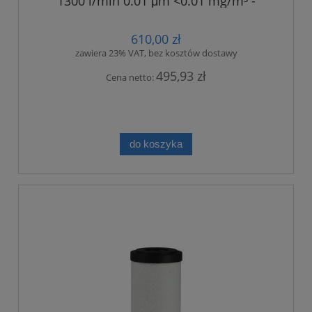
1300 l/min 0.01 μm <0.01 mg/m³ -
dokładny
610,00 zł
zawiera 23% VAT, bez kosztów dostawy
495,93 zł
Cena netto:
do koszyka