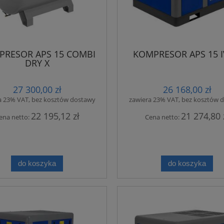
RESOR APS 15 COMBI
KOMPRESOR APS 15 I
DRY X
27 300,00 zł
26 168,00 zł
a 23% VAT, bez kosztów dostawy
zawiera 23% VAT, bez kosztów 
22 195,12 zł
21 274,80 
ena netto:
Cena netto:
do koszyka
do koszyka
r śrubowy FVK 5,5 10
Kompresor śrubowy FVK 11 C
bar
bar 500L osuszacz + mikrofilt