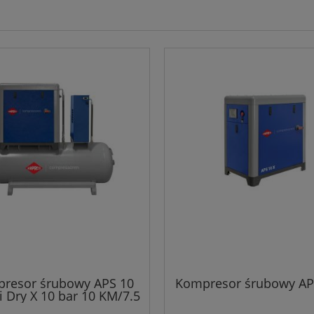
resor śrubowy APS 10
Kompresor śrubowy AP
 Dry X 10 bar 10 KM/7.5
kW 920 l/min 500 l