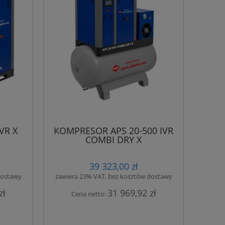
24 477,00 zł
31 857
21 200,00 zł
26 660
do koszyka
do ko
VR X
KOMPRESOR APS 20-500 IVR
COMBI DRY X
39 323,00 zł
dostawy
zawiera 23% VAT, bez kosztów dostawy
zł
31 969,92 zł
Cena netto: