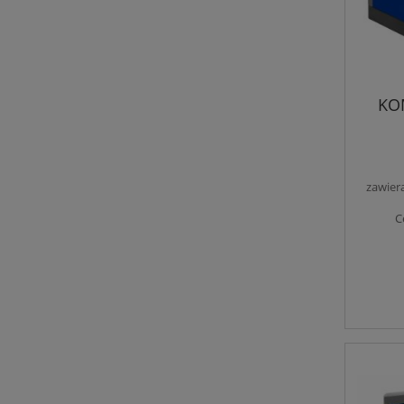
KO
zawier
C