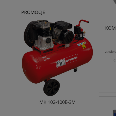
PROMOCJE
KOMP
zawier
C
MK 102-100E-3M
Kompreso