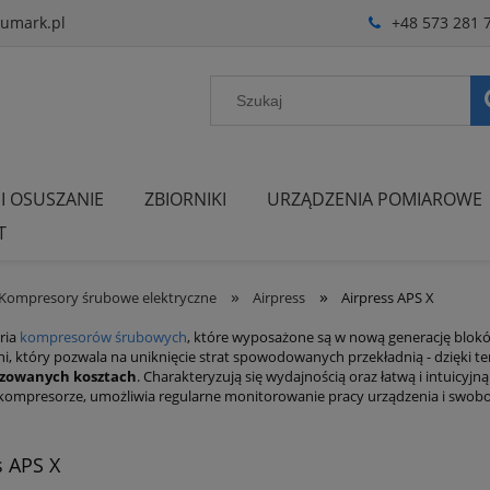
umark.pl
+48 573 281 
 I OSUSZANIE
ZBIORNIKI
URZĄDZENIA POMIAROWE
T
»
»
Kompresory śrubowe elektryczne
Airpress
Airpress APS X
ria
kompresorów śrubowych
, które wyposażone są w nową generację blokó
i, który pozwala na uniknięcie strat spowodowanych przekładnią - dzięki 
izowanych kosztach
. Charakteryzują się wydajnością oraz łatwą i intuicyj
ompresorze, umożliwia regularne monitorowanie pracy urządzenia i swob
s APS X