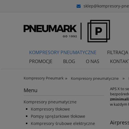
sklep@kompresory-pne
KOMPRESORY PNEUMATYCZNE
FILTRACJA
PROMOCJE
BLOG
O NAS
KONTAK
»
»
Kompresory Pneumark
Kompresory pneumatyczne
APS X to se
Menu
bezpośredn
zminimal
Kompresory pneumatyczne
w każdym k
Kompresory tłokowe
Pompy sprężarkowe tłokowe
Airpres
Kompresory śrubowe elektryczne