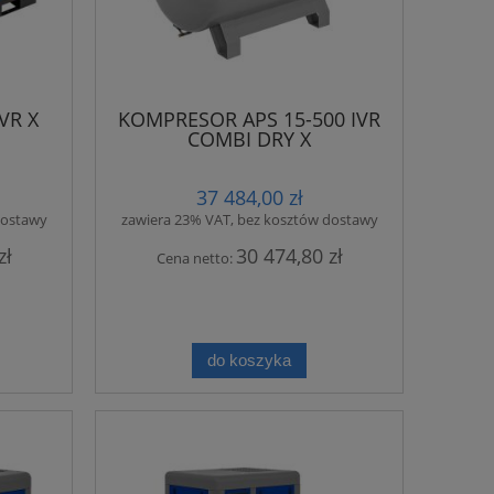
VR X
KOMPRESOR APS 15-500 IVR
COMBI DRY X
37 484,00 zł
dostawy
zawiera 23% VAT, bez kosztów dostawy
zł
30 474,80 zł
Cena netto:
do koszyka
 10
Kompresor śrubowy FVK 5,5 C 10
Kompresor śrub
ry
bar 500L osuszacz + mikrofiltry
bar 500L osusza