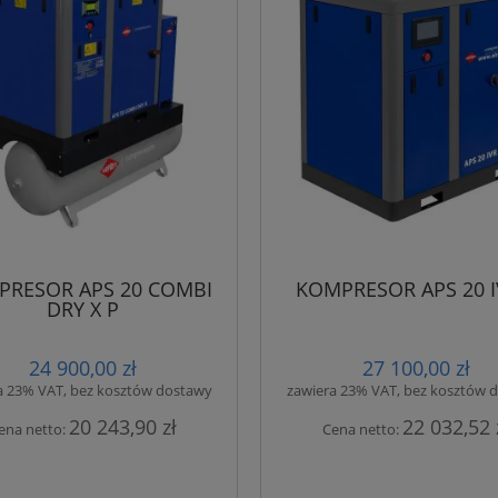
17 800,00 zł
28 290,00 zł
15 680,00 zł
27 100,00 zł
do koszyka
do koszyka
RESOR APS 20 COMBI
KOMPRESOR APS 20 I
DRY X P
24 900,00 zł
27 100,00 zł
a 23% VAT, bez kosztów dostawy
zawiera 23% VAT, bez kosztów 
20 243,90 zł
22 032,52 
ena netto:
Cena netto: