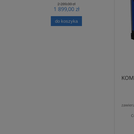
2 289,00 zł
1 899,00 zł
do koszyka
KOMP
zawier
C