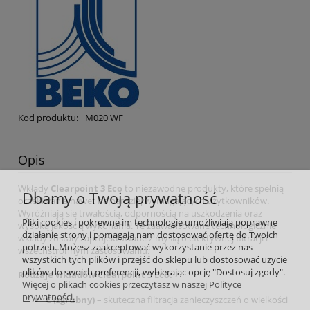
Kod produktu:
M020 WF
Opis
Wkłady
Clearpoint 3 Eco
to niezawodne produkty, które spełnią
Dbamy o Twoją prywatność
oczekiwania nawet najbardziej wymagających użytkowników.
Wyróżniają się trwałością, odpornością na uszkodzenia oraz
Pliki cookies i pokrewne im technologie umożliwiają poprawne
wysoką jakością wykonania. Te zaawansowane technologicznie
działanie strony i pomagają nam dostosować ofertę do Twoich
wkłady zostały zaprojektowane z myślą o efektywnej filtracji i
potrzeb. Możesz zaakceptować wykorzystanie przez nas
wszechstronnym zastosowaniu.
wszystkich tych plików i przejść do sklepu lub dostosować użycie
plików do swoich preferencji, wybierając opcję "Dostosuj zgody".
Rodzaje wkładów Clearpoint 3 Eco:
Więcej o plikach cookies przeczytasz w naszej Polityce
prywatności.
C (zgrubny)
– skuteczna filtracja zanieczyszczeń o wielkości