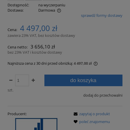
Dostępność:
na wyczerpaniu
Dostawa:
Darmowa
sprawdź formy dostawy
Cena nie zawiera ewentualnych kosztów płatności
4 497,00 zł
Cena:
zawiera 23% VAT, bez kosztów dostawy
3 656,10 zł
Cena netto:
bez 23% VAT i kosztów dostawy
Najniższa cena z 30 dni przed obniżką:
4 497,00 zł
Jeżeli produkt je
30 dni, wyświetla
do koszyka
momentu, kiedy p
sprzedaży.
szt.
dodaj do przechowalni
Producent:
zapytaj o produkt
poleć znajomemu