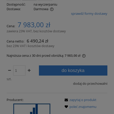
Dostępność:
na wyczerpaniu
Dostawa:
Darmowa
sprawdź formy dostawy
Cena nie zawiera ewentualnych kosztów płatności
7 983,00 zł
Cena:
zawiera 23% VAT, bez kosztów dostawy
6 490,24 zł
Cena netto:
bez 23% VAT i kosztów dostawy
Najniższa cena z 30 dni przed obniżką:
7 983,00 zł
Jeżeli produkt je
30 dni, wyświetla
do koszyka
momentu, kiedy p
sprzedaży.
szt.
dodaj do przechowalni
Producent:
zapytaj o produkt
poleć znajomemu