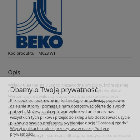
Kod produktu:
M023 WT
Opis
Wkłady
Clearpoint 3 Eco
to niezawodne produkty, które spełnią
Dbamy o Twoją prywatność
oczekiwania nawet najbardziej wymagających użytkowników.
Wyróżniają się trwałością, odpornością na uszkodzenia oraz
Pliki cookies i pokrewne im technologie umożliwiają poprawne
wysoką jakością wykonania. Te zaawansowane technologicznie
działanie strony i pomagają nam dostosować ofertę do Twoich
wkłady zostały zaprojektowane z myślą o efektywnej filtracji i
potrzeb. Możesz zaakceptować wykorzystanie przez nas
wszechstronnym zastosowaniu.
wszystkich tych plików i przejść do sklepu lub dostosować użycie
plików do swoich preferencji, wybierając opcję "Dostosuj zgody".
Rodzaje wkładów Clearpoint 3 Eco:
Więcej o plikach cookies przeczytasz w naszej Polityce
prywatności.
C (zgrubny)
– skuteczna filtracja zanieczyszczeń o wielkości