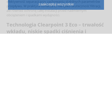
efektywność separacji przy zachowaniu stabilnych parametrów
zaakceptuj wszystkie
przepływu. W praktyce oznacza to nie tylko skuteczność filtracji,
ale również ochronę całej instalacji przed nadmiernym
obciążeniem i spadkami wydajności.
Technologia Clearpoint 3 Eco – trwałość
wkładu, niskie spadki ciśnienia i
optymalizacja kosztów eksploatacji
W codziennej pracy z systemami sprężonego powietrza widzimy
wyraźnie, że dobrze dobrany filtr to nie tylko kwestia jakości
powietrza, ale również realnych oszczędności. Filtr Clearpoint Beko
3eco S040 3/8" BM20FM wykorzystuje technologię wkładów
Clearpoint 3 Eco, które wyróżniają się wysoką trwałością oraz
odpornością na warunki pracy typowe dla instalacji
przemysłowych. Dzięki zastosowaniu nowoczesnych materiałów
filtracyjnych uzyskujemy bardzo dobrą separację zanieczyszczeń
przy jednoczesnym ograniczeniu spadków ciśnienia – a to właśnie
ten parametr w dłuższej perspektywie generuje największe koszty
energetyczne.
W praktyce oznacza to rzadszą konieczność wymiany wkładów
oraz stabilną pracę systemu bez nagłych wahań parametrów. Tego
typu rozwiązanie doceniają szczególnie zakłady produkcyjne