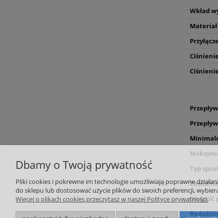
Wkład w
Materia
Przyłącze
Ciśnienie
Ciśnieni
Przepływ
Przepływ
Minimaln
Maksymal
Dbamy o Twoją prywatność
Typ spus
Pliki cookies i pokrewne im technologie umożliwiają poprawne działa
Zasilanie
do sklepu lub dostosować użycie plików do swoich preferencji, wybiera
Długość 
Więcej o plikach cookies przeczytasz w naszej Polityce prywatności.
Reduktor