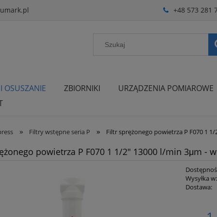
umark.pl
+48 573 281 
 I OSUSZANIE
ZBIORNIKI
URZĄDZENIA POMIAROWE
T
»
»
press
Filtry wstępne seria P
Filtr sprężonego powietrza P F070 1 1
prężonego powietrza P F070 1 1/2" 13000 l/min 3μm - 
Dostępnoś
Wysyłka w
Dostawa:
Cena 