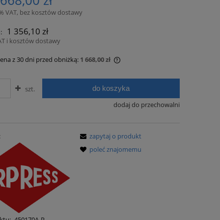
 668,00 zł
ości
3% VAT, bez kosztów dostawy
1 356,10 zł
:
AT i kosztów dostawy
cena z 30 dni przed obniżką:
1 668,00 zł
li produkt jest sprzedawany krócej niż
do koszyka
szt.
ni, wyświetlana jest najniższa cena od
entu, kiedy produkt pojawił się w
dodaj do przechowalni
zedaży.
:
zapytaj o produkt
poleć znajomemu
ktu:
450170A-P