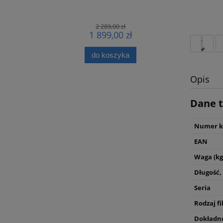
bar 500L 
2 289,00 zł
1 899,00 zł
do koszyka
Opis
Dane t
Numer k
EAN
Waga (kg
Długość,
Seria
Rodzaj fi
Dokładnoś