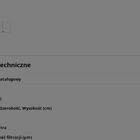
osuszacz + mikrofiltry
330/03
26 937,00 zł
4 900,00 zł
24 700,00 zł
3 899,00 zł
do koszyka
do koszyka
echniczne
atalogowy
)
 Szerokość, Wysokość (cm)
ltra
ć filtracji (µm)