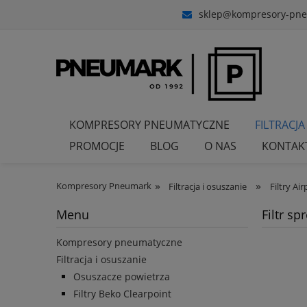
sklep@kompresory-pne
KOMPRESORY PNEUMATYCZNE
FILTRACJA
PROMOCJE
BLOG
O NAS
KONTAK
»
»
Kompresory Pneumark
Filtracja i osuszanie
Filtry Air
Menu
Filtr s
Kompresory pneumatyczne
Filtracja i osuszanie
Osuszacze powietrza
Filtry Beko Clearpoint