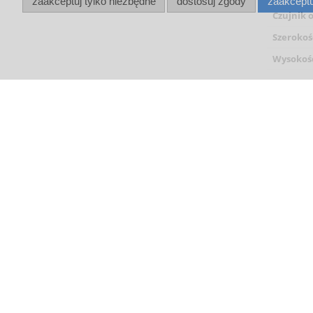
zaakceptuj tylko niezbędne
dostosuj zgody
zaakceptu
Czujnik o
Szerokoś
Wysokoś
Koszty
Przesyłka
całkowite
Zamówieni
dostarczam
do ceny p
Pomoc
Moje konto
Zwroty i reklamacje
Twoje zamówie