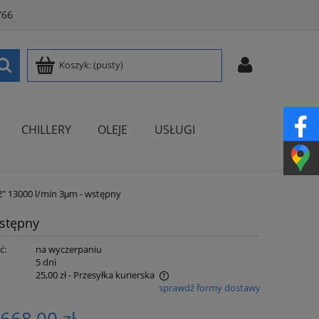
766
Koszyk:
(pusty)
CHILLERY
OLEJE
USŁUGI
/2" 13000 l/min 3μm - wstępny
wstępny
ć:
na wyczerpaniu
:
5 dni
25,00 zł
- Przesyłka kurierska
sprawdź formy dostawy
nie zawiera ewentualnych kosztów