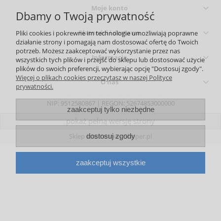
Moje konto
Dbamy o Twoją prywatność
Płatności i dostawa
Pliki cookies i pokrewne im technologie umożliwiają poprawne
działanie strony i pomagają nam dostosować ofertę do Twoich
potrzeb. Możesz zaakceptować wykorzystanie przez nas
Informacje
wszystkich tych plików i przejść do sklepu lub dostosować użycie
plików do swoich preferencji, wybierając opcję "Dostosuj zgody".
Więcej o plikach cookies przeczytasz w naszej Polityce
O nas
prywatności.
NIP: 9512580867 | REGON: 52674853000000
zaakceptuj tylko niezbędne
pokaż pełną wersję strony
Sklep internetowy Shoper.pl
dostosuj zgody
zaakceptuj wszystkie