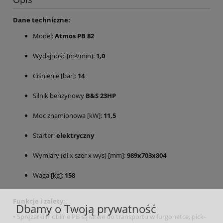
Dane techniczne:
Model:
Atmos PB 82
Wydajność [m³/min]:
1,0
Ciśnienie [bar]:
14
Silnik benzynowy
B&S 23HP
Moc znamionowa [kW]:
11,5
Starter:
elektryczny
Wymiary (dł x szer x wys) [mm]:
989x703x804
Waga [kg]:
158
Funkcje i zalety:
Dbamy o Twoją prywatność
• Sprężarki mobilne PB są łatwe do transportu w furgonetce, pick-