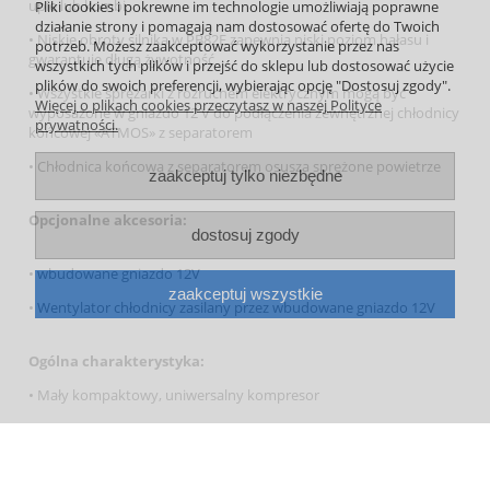
upie lub kombi
Pliki cookies i pokrewne im technologie umożliwiają poprawne
działanie strony i pomagają nam dostosować ofertę do Twoich
• Niskie obroty silnika w PB82E zapewnia niski poziom hałasu i
potrzeb. Możesz zaakceptować wykorzystanie przez nas
gwarantuje długą żywotność
wszystkich tych plików i przejść do sklepu lub dostosować użycie
plików do swoich preferencji, wybierając opcję "Dostosuj zgody".
• Wszystkie sprężarki z rozruchem elektrycznym mogą być
Więcej o plikach cookies przeczytasz w naszej Polityce
wyposażone w gniazdo 12 V do podłączenia zewnętrznej chłodnicy
prywatności.
końcowej «ATMOS» z separatorem
• Chłodnica końcowa z separatorem osusza sprężone powietrze
zaakceptuj tylko niezbędne
Opcjonalne akcesoria:
dostosuj zgody
• wbudowane gniazdo 12V
zaakceptuj wszystkie
• Wentylator chłodnicy zasilany przez wbudowane gniazdo 12V
Ogólna charakterystyka:
• Mały kompaktowy, uniwersalny kompresor
• Najlżejszy w swojej kategorii
• Mocny silnik benzynowy Vanguard-B&S