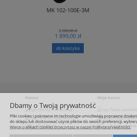
MK 102-100E-3M
Kompreso
2 289,00 zł
1 899,00 zł
do koszyka
Pomoc
Moje konto
Dbamy o Twoją prywatność
Zwroty i reklamacje
Twoje zamówie
Pliki cookies i pokrewne im technologie umożliwiają poprawne działa
Pytania i odpowiedzi
Ustawienia ko
do sklepu lub dostosować użycie plików do swoich preferencji, wybiera
Regulamin
Przechowalnia
Więcej o plikach cookies przeczytasz w naszej Polityce prywatności.