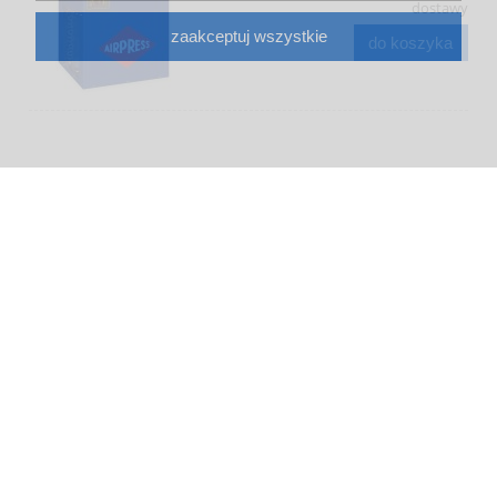
dostawy
zaakceptuj wszystkie
do koszyka
Osuszacz APX 36
8 346,00 zł
6 785,37 zł
(netto:
)
zawiera 23% VAT, bez kosztów
dostawy
powiadom o dostępności
Osuszacz APX 52
10 510,00 zł