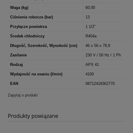
Waga (kg)
60,00
Ciśnienie robocze (bar)
13
Przyłącze powietrza
1 1/2"
Środek chłodniczy
R404a
Długość, Szerokość, Wysokość (cm)
46 x 56 x 78,9
Zasilanie
230 V / 50 Hz / 1 Ph
Rodzaj
APX 41
Wydajność na ssaniu (l/min)
4100
EAN
08712418362770
Zapytaj o produkt
Produkty powiązane