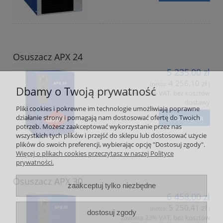
Osuszacz APX 24
5 235,00 zł
4 256,10 zł
(netto:
)
Dbamy o Twoją prywatność
zawiera 23% VAT, bez kosztów
dostawy
Pliki cookies i pokrewne im technologie umożliwiają poprawne
działanie strony i pomagają nam dostosować ofertę do Twoich
do koszyka
potrzeb. Możesz zaakceptować wykorzystanie przez nas
wszystkich tych plików i przejść do sklepu lub dostosować użycie
plików do swoich preferencji, wybierając opcję "Dostosuj zgody".
Więcej o plikach cookies przeczytasz w naszej Polityce
prywatności.
Osuszacz APX 30
zaakceptuj tylko niezbędne
6 458,00 zł
5 250,41 zł
(netto:
)
dostosuj zgody
zawiera 23% VAT, bez kosztów