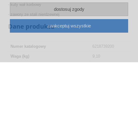
- kuty wał korbowy
dostosuj zgody
- zawory ze stali nierdzewnej
Dane produktu
zaakceptuj wszystkie
Numer katalogowy
6218739200
Waga (kg)
9,10
Moc silnika (KM/kW)
3.0 KM / 2.2 kW
Wydajność na ssaniu (l/min)
330
Prędkość obrotowa max. (obr./min)
1570
Ciśnienie maksymalne (bar)
10
Ilość tłoków
2
Ilość stopni sprężania
1
EAN
08714253314655