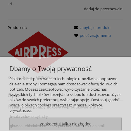
szt.
dodaj do przechowalni
Producent:
zapytaj o produkt
poleć znajomemu
Dbamy o Twoją prywatność
Kod produktu:
6218739200
Pliki cookies i pokrewne im technologie umożliwiają poprawne
działanie strony i pomagają nam dostosować ofertę do Twoich
potrzeb. Możesz zaakceptować wykorzystanie przez nas
Opis
wszystkich tych plików i przejść do sklepu lub dostosować użycie
plików do swoich preferencji, wybierając opcję "Dostosuj zgody".
Więcej o plikach cookies przeczytasz w naszej Polityce
Przemysłowe pompy tłokowe wyprodukowane w UE:
prywatności.
- trwałe żeliwne cylindry
zaakceptuj tylko niezbędne
- głowica, chłodnica oraz skrzynia korbowa z lekkich stali