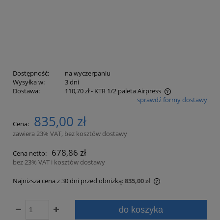
Dostępność:
na wyczerpaniu
Wysyłka w:
3 dni
Dostawa:
110,70 zł
- KTR 1/2 paleta Airpress
sprawdź formy dostawy
Cena nie zawiera ewentualnych kosztów płatności
835,00 zł
Cena:
zawiera 23% VAT, bez kosztów dostawy
678,86 zł
Cena netto:
bez 23% VAT i kosztów dostawy
Najniższa cena z 30 dni przed obniżką:
835,00 zł
Jeżeli produkt jest
30 dni, wyświetlana
do koszyka
momentu, kiedy pro
sprzedaży.