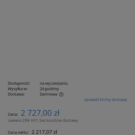
Dostępność:
na wyczerpaniu
Wysyłka w:
24 godziny
Dostawa:
Darmowa
sprawdź formy dostawy
Cena nie zawiera ewentualnych kosztów płatności
2 727,00 zł
Cena:
zawiera 23% VAT, bez kosztów dostawy
2 217,07 zł
Cena netto: