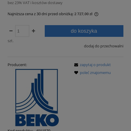
bez 23% VAT i kosztów dostawy
Najniższa cena z 30 dni przed obniżką:
2 727,00 zł
Jeżeli produkt je
30 dni, wyświetla
do koszyka
momentu, kiedy p
sprzedaży.
szt.
dodaj do przechowalni
Producent:
zapytaj o produkt
poleć znajomemu
Kod produktu:
4011570