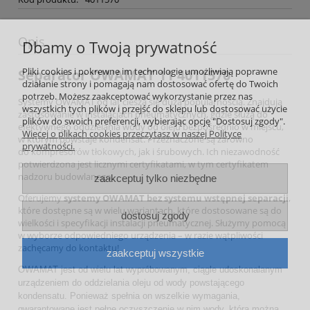
Opis
Dbamy o Twoją prywatność
Pliki cookies i pokrewne im technologie umożliwiają poprawne
Separator OWAMAT 11 4011570
działanie strony i pomagają nam dostosować ofertę do Twoich
potrzeb. Możesz zaakceptować wykorzystanie przez nas
Systemy OWAMAT od lat cieszą się dużą popularnością. Znajdują
wszystkich tych plików i przejść do sklepu lub dostosować użycie
zastosowanie w instalacjach pneumatycznych, gdzie służą do
plików do swoich preferencji, wybierając opcję "Dostosuj zgody".
efektywnego oddzielania wody od oleju bezpośrednio w miejscu,
Więcej o plikach cookies przeczytasz w naszej Polityce
w którym powstaje kondensat. Przeznaczone są zarówno
prywatności.
do
kompresorów tłokowych
, jak i śrubowych. Ich niezawodność
potwierdzona jest licznymi certyfikatami, w tym certyfikatem
nadzoru budowlanego.
zaakceptuj tylko niezbędne
Oferujemy
systemy OWAMAT bez systemu wstępnej separacji
,
które dostępne są w wielu wariantach, które dostosowane są do
dostosuj zgody
wielkości i specyfikacji instalacji pneumatycznej. Służymy pomocą
w wyborze odpowiedniego urządzenia – w razie wątpliwości
zachęcamy do kontaktu!
zaakceptuj wszystkie
OWAMAT jest od wielu lat wypróbowanym, ciągle udoskonalanym
urządzeniem do oddzielania oleju od wody powstającego
kondensatu. Ponieważ spełnia on wszelkie wymagania,
gwarantowane jest pełne oczyszczenie w nim wody, którą można