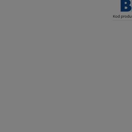
Kod produ
 śrubowy FVK 5,5 C 10
Kompresor śrubowy FVK 11 C
osuszacz + mikrofiltry
bar 500L osuszacz + mikrofilt
24 477,00 zł
31 857,00 zł
21 200,00 zł
26 660,00 zł
do koszyka
do koszyka