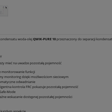
kondensatu woda-olej
QWIK-PURE 10
przeznaczony do separacji kondensat
Y
eży mieć na uwadze pozostałą pojemność
e monitorowanie funkcji
ny monitoring dzięki możliwościom sieciowym
omatyczne odwadnianie
ligentna kontrola FRC pokazuje pozostałą pojemność
-Safe-Mode
źne wskazanie dostępnej pozostałej pojemności
 każdym aspekcie