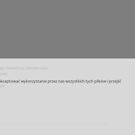
ego powietrza i kondensatu
arki
kceptować wykorzystanie przez nas wszystkich tych plików i przejść
ień