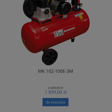
MK 102-100E-3M
Kompresor
bar 500L 
2 289,00 zł
1 899,00 zł
do koszyka