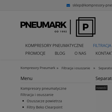
sklep@kompresory-pne
KOMPRESORY PNEUMATYCZNE
FILTRACJA
PROMOCJE
BLOG
O NAS
KONTAK
»
»
Kompresory Pneumark
Filtracja i osuszanie
Separat
Menu
Separa
nowość
Kompresory pneumatyczne
Filtracja i osuszanie
Osuszacze powietrza
Filtry Beko Clearpoint