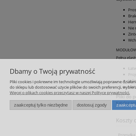
Pros
Brak
Her
Nie 
Zint
Wchł
MODUŁO
Pełna elas
Łatw
Dbamy o Twoją prywatność
Proj
Jede
Pliki cookies i pokrewne im technologie umożliwiają poprawne działa
Ułat
do sklepu lub dostosować użycie plików do swoich preferencji, wybiera
Więcej o plikach cookies przeczytasz w naszej Polityce prywatności.
Pliki do 
Katalog s
zaakceptuj tylko niezbędne
dostosuj zgody
zaakceptu
Koszty
Przesyłka