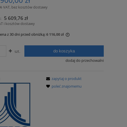
 900,00 zł
3% VAT, bez kosztów dostawy
5 609,76 zł
:
AT i kosztów dostawy
cena z 30 dni przed obniżką:
6 116,00 zł
li produkt jest sprzedawany krócej niż
do koszyka
szt.
ni, wyświetlana jest najniższa cena od
entu, kiedy produkt pojawił się w
dodaj do przechowalni
zedaży.
:
zapytaj o produkt
poleć znajomemu