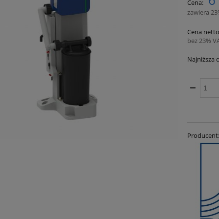
6
płatności
Cena:
zawiera 2
Cena netto
bez 23% V
Najniższa 
Jeże
30 d
mom
spr
Producent