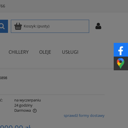
766
Koszyk:
(pusty)
CHILLERY
OLEJE
USŁUGI
5898
ć:
na wyczerpaniu
:
24 godziny
Darmowa
sprawdź formy dostawy
ualnych kosztów