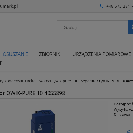
umark.pl
+48 573 281 
 I OSUSZANIE
ZBIORNIKI
URZĄDZENIA POMIAROWE
T
»
ory kondensatu Beko Owamat Qwik-pure
Separator QWIK-PURE 10 405
tor QWIK-PURE 10 4055898
Dostępnoś
Wysyłka w
Dostawa:
Cena nie zawiera ewent