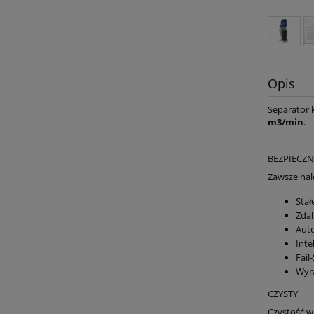
Opis
Separator 
m3/min
.
BEZPIECZN
Zawsze nal
Stał
Zdal
Aut
Inte
Fail
Wyra
CZYSTY
Czystość w