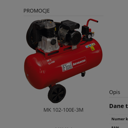
PROMOCJE
Opis
Dane t
MK 102-100E-3M
Kompreso
bar 500L 
Numer k
EAN