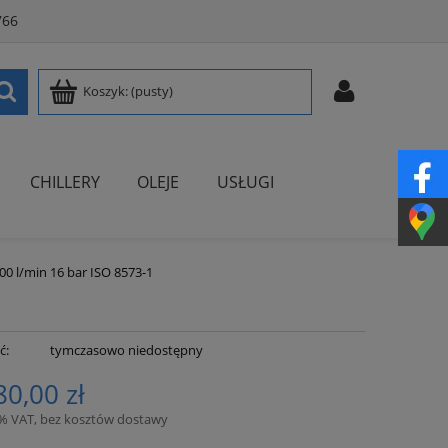
766
Koszyk:
(pusty)
CHILLERY
OLEJE
USŁUGI
00 l/min 16 bar ISO 8573-1
ć:
tymczasowo niedostępny
80,00 zł
3% VAT, bez kosztów dostawy