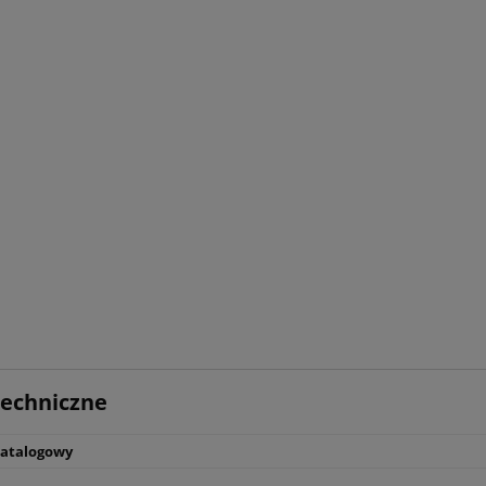
echniczne
r śrubowy FVK 11 C 10
Kompresor śrubowy FVK 5,5 C
osuszacz + mikrofiltry
bar 500L osuszacz + mikrofilt
atalogowy