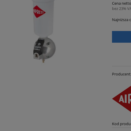
Cena netto
bez 23% V
Najniższa 
Jeżel
30 dn
momen
sprze
Producent
Kod produ