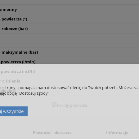
28 290,00 zł
24 477,00 zł
27 100,00 zł
21 200,00 zł
ymienny
do koszyka
do koszyka
 powietrza (")
 robocze (bar)
e maksymalne (bar)
 powietrza (l/min)
 powietrza (m3/h)
 ciśnienia
nie strony i pomagają nam dostosować ofertę do Twoich potrzeb. Możesz zaa
dległości
jąc opcję "Dostosuj zgody".
j wszystkie
Płatności i dostawa
Informacje