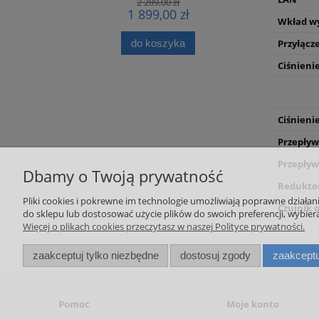
2 289,00 zł
1 899,00 zł
Wkład w
do koszyka
Przyłącze
Ciśnienie
Ciśnieni
Przepływ
Przepływ
Dbamy o Twoją prywatność
Reduktor
Pliki cookies i pokrewne im technologie umożliwiają poprawne działa
Czujnik o
do sklepu lub dostosować użycie plików do swoich preferencji, wybiera
Więcej o plikach cookies przeczytasz w naszej Polityce prywatności.
zaakceptuj tylko niezbędne
dostosuj zgody
zaakceptu
Pomoc
Moje konto