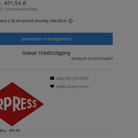
471,54 zł
:
AT i kosztów dostawy
cena z 30 dni przed obniżką:
584,00 zł
i produkt jest sprzedawany krócej niż
powiadom o dostępności
i, wyświetlana jest najniższa cena od
tu, kiedy produkt pojawił się w
daży.
towar niedostępny
dodaj do przechowalni
:
zapytaj o produkt
poleć znajomemu
ktu:
45134