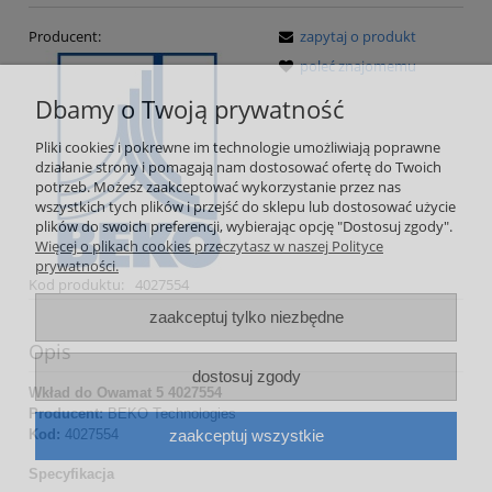
Producent:
zapytaj o produkt
poleć znajomemu
Dbamy o Twoją prywatność
Pliki cookies i pokrewne im technologie umożliwiają poprawne
działanie strony i pomagają nam dostosować ofertę do Twoich
potrzeb. Możesz zaakceptować wykorzystanie przez nas
wszystkich tych plików i przejść do sklepu lub dostosować użycie
plików do swoich preferencji, wybierając opcję "Dostosuj zgody".
Więcej o plikach cookies przeczytasz w naszej Polityce
prywatności.
Kod produktu:
4027554
zaakceptuj tylko niezbędne
Opis
dostosuj zgody
Wkład do Owamat 5 4027554
Producent:
BEKO Technologies
zaakceptuj wszystkie
Kod:
4027554
Specyfikacja