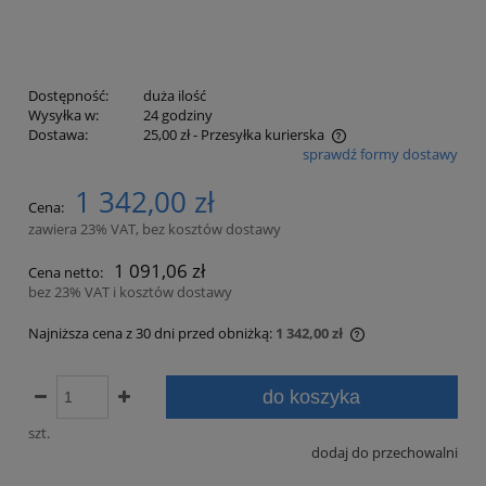
Dostępność:
duża ilość
Wysyłka w:
24 godziny
Dostawa:
25,00 zł
- Przesyłka kurierska
sprawdź formy dostawy
Cena nie zawiera ewentualnych kosztów płatności
1 342,00 zł
Cena:
zawiera 23% VAT, bez kosztów dostawy
1 091,06 zł
Cena netto:
bez 23% VAT i kosztów dostawy
Najniższa cena z 30 dni przed obniżką:
1 342,00 zł
Jeżeli produkt je
30 dni, wyświetla
do koszyka
momentu, kiedy p
sprzedaży.
szt.
dodaj do przechowalni