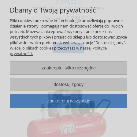
2 749,00 zł
zawiera 23% VAT, bez kosztów dostawy
Dbamy o Twoją prywatność
2 234,96 zł
Cena netto:
Pliki cookies i pokrewne im technologie umożliwiają poprawne
działanie strony i pomagają nam dostosować ofertę do Twoich
potrzeb. Możesz zaakceptować wykorzystanie przez nas
wszystkich tych plików i przejść do sklepu lub dostosować użycie
plików do swoich preferencji, wybierając opcję "Dostosuj zgody".
do koszyka
Więcej o plikach cookies przeczytasz w naszej Polityce
prywatności.
zaakceptuj tylko niezbędne
dostosuj zgody
zaakceptuj wszystkie