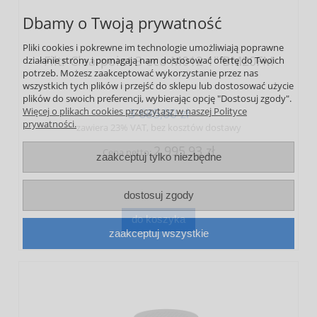
Dbamy o Twoją prywatność
Pliki cookies i pokrewne im technologie umożliwiają poprawne
Filtr Clearpoint 3 eco M012 1" BM20FM
działanie strony i pomagają nam dostosować ofertę do Twoich
potrzeb. Możesz zaakceptować wykorzystanie przez nas
wszystkich tych plików i przejść do sklepu lub dostosować użycie
plików do swoich preferencji, wybierając opcję "Dostosuj zgody".
3 685,00 zł
Więcej o plikach cookies przeczytasz w naszej Polityce
prywatności.
zawiera 23% VAT, bez kosztów dostawy
2 995,93 zł
Cena netto:
zaakceptuj tylko niezbędne
dostosuj zgody
do koszyka
zaakceptuj wszystkie