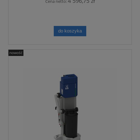
4 596,75 zł
Cena netto:
do koszyka
nowość